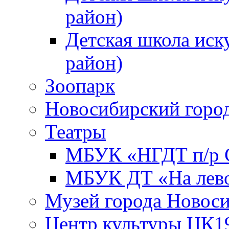
район)
Детская школа иск
район)
Зоопарк
Новосибирский город
Театры
МБУК «НГДТ п/р С
МБУК ДТ «На лево
Музей города Новос
Центр культуры ЦК1