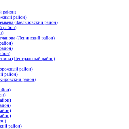
й район)
ожный район)
емьева (Заельцовский район)
й район)
н)
етланова (Ленинский район)
район)
район)
айон)
цепина (Центральный район)
дорожный район)
ий район)
(Кировский район)
айон)
он)
айон)
айон)
район)
район)
он)
кий район)