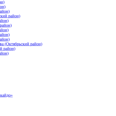
он)
он)
айон)
ский район)
айон)
район)
айон)
айон)
айон)
ва (Октябрьский район)
й район)
айон)
ккайдо»