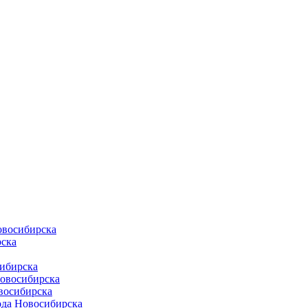
овосибирска
ска
ибирска
Новосибирска
восибирска
ода Новосибирска