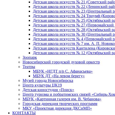
Детская школа искусств № 21 (Советский рай
Детская школа искусств № 22 (Ленинский рай
Детская школа искусств № 23 (Центральный р
Детская школа искусств № 24 Триумф (Киров
Детская школа искусств № 25 (Октябрьский р
Детская школа искусств № 27 (Первомайский 
Детская школа искусств № 28 (Октябрьский р
Детская школа искусств № 30 (Центральный р
Детская школа искусств № 4 (Первомайский р
Детская школа искусств № 7 им. А. П. Новико
Детская школа искусств Кантилена (Кировски
Детская школа искусств № 12 (Октябрьский р
Зоопарк
Новосибирский городской духовой оркестр
Театры
МБУК «НГДТ п/р С. Афанасьева»
МБУК ДТ «На левом берегу»
Музей города Новосибирска
Центр культуры ЦК19
Детская киностудия «Поиск»
Центр туризма и побратимских связей «Сибирь-Хо
МБУК «Картинная галерея им. В. Чебанова»
Городская дирекция творческих программ
МКУ «Проектная дирекция ДКСиМП»
КОНТАКТЫ