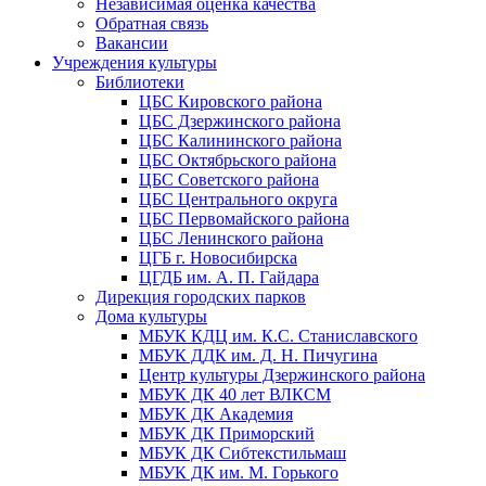
Независимая оценка качества
Обратная связь
Вакансии
Учреждения культуры
Библиотеки
ЦБС Кировского района
ЦБС Дзержинского района
ЦБС Калининского района
ЦБС Октябрьского района
ЦБС Советского района
ЦБС Центрального округа
ЦБС Первомайского района
ЦБС Ленинского района
ЦГБ г. Новосибирска
ЦГДБ им. А. П. Гайдара
Дирекция городских парков
Дома культуры
МБУК КДЦ им. К.С. Станиславского
МБУК ДДК им. Д. Н. Пичугина
Центр культуры Дзержинского района
МБУК ДК 40 лет ВЛКСМ
МБУК ДК Академия
МБУК ДК Приморский
МБУК ДК Сибтекстильмаш
МБУК ДК им. М. Горького