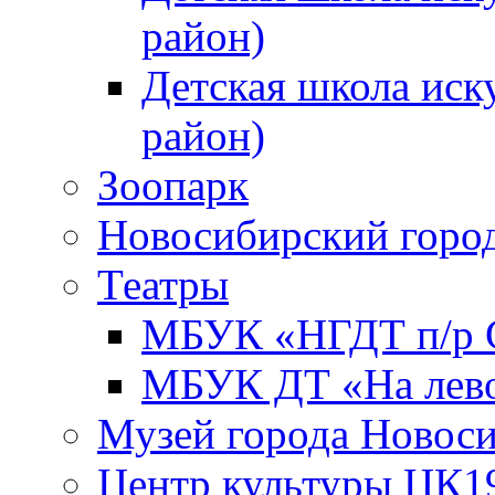
район)
Детская школа иск
район)
Зоопарк
Новосибирский город
Театры
МБУК «НГДТ п/р С
МБУК ДТ «На лево
Музей города Новос
Центр культуры ЦК1