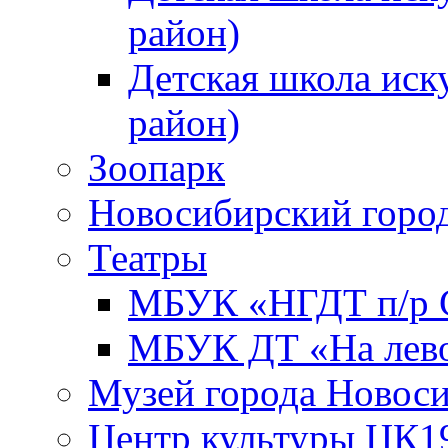
район)
Детская школа иск
район)
Зоопарк
Новосибирский город
Театры
МБУК «НГДТ п/р С
МБУК ДТ «На лево
Музей города Новос
Центр культуры ЦК1