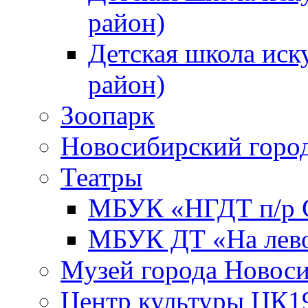
район)
Детская школа иск
район)
Зоопарк
Новосибирский город
Театры
МБУК «НГДТ п/р С
МБУК ДТ «На лево
Музей города Новос
Центр культуры ЦК1