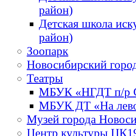
район)
Детская школа иск
район)
Зоопарк
Новосибирский город
Театры
МБУК «НГДТ п/р С
МБУК ДТ «На лево
Музей города Новос
Центр культуры ЦК1