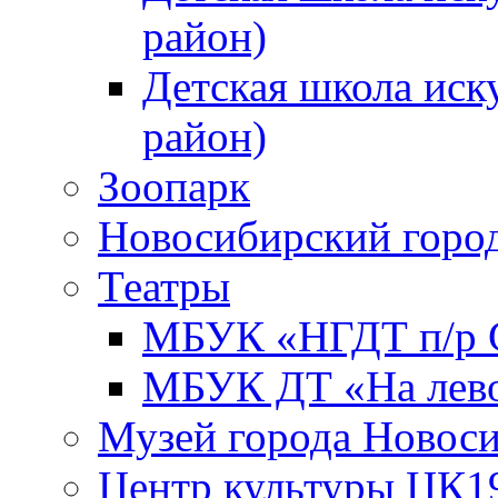
район)
Детская школа иск
район)
Зоопарк
Новосибирский город
Театры
МБУК «НГДТ п/р С
МБУК ДТ «На лево
Музей города Новос
Центр культуры ЦК1