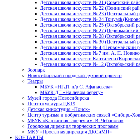
Детская школа искусств № 21 (Советский рай
Детская школа искусств № 22 (Ленинский рай
Детская школа искусств № 23 (Центральный р
Детская школа искусств № 24 Триумф (Киров
Детская школа искусств № 25 (Октябрьский р
Детская школа искусств № 27 (Первомайский 
Детская школа искусств № 28 (Октябрьский р
Детская школа искусств № 30 (Центральный р
Детская школа искусств № 4 (Первомайский р
Детская школа искусств № 7 им. А. П. Новико
Детская школа искусств Кантилена (Кировски
Детская школа искусств № 12 (Октябрьский р
Зоопарк
Новосибирский городской духовой оркестр
Театры
МБУК «НГДТ п/р С. Афанасьева»
МБУК ДТ «На левом берегу»
Музей города Новосибирска
Центр культуры ЦК19
Детская киностудия «Поиск»
Центр туризма и побратимских связей «Сибирь-Хо
МБУК «Картинная галерея им. В. Чебанова»
Городская дирекция творческих программ
МКУ «Проектная дирекция ДКСиМП»
КОНТАКТЫ