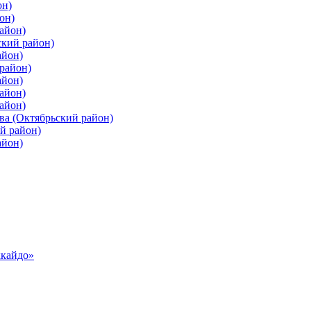
он)
он)
айон)
ский район)
айон)
район)
айон)
айон)
айон)
ва (Октябрьский район)
й район)
айон)
ккайдо»