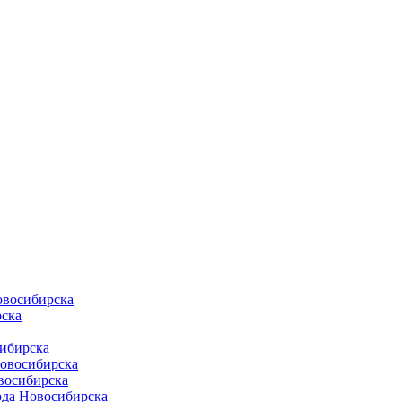
овосибирска
ска
ибирска
Новосибирска
восибирска
ода Новосибирска