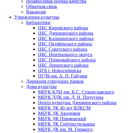
Независимая оценка качества
Обратная связь
Вакансии
Учреждения культуры
Библиотеки
ЦБС Кировского района
ЦБС Дзержинского района
ЦБС Калининского района
ЦБС Октябрьского района
ЦБС Советского района
ЦБС Центрального округа
ЦБС Первомайского района
ЦБС Ленинского района
ЦГБ г. Новосибирска
ЦГДБ им. А. П. Гайдара
Дирекция городских парков
Дома культуры
МБУК КДЦ им. К.С. Станиславского
МБУК ДДК им. Д. Н. Пичугина
Центр культуры Дзержинского района
МБУК ДК 40 лет ВЛКСМ
МБУК ДК Академия
МБУК ДК Приморский
МБУК ДК Сибтекстильмаш
МБУК ДК им. М. Горького