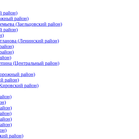
й район)
ожный район)
емьева (Заельцовский район)
й район)
н)
етланова (Ленинский район)
район)
район)
айон)
цепина (Центральный район)
дорожный район)
ий район)
(Кировский район)
айон)
он)
айон)
айон)
район)
район)
он)
кий район)