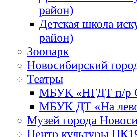
район)
Детская школа иск
район)
Зоопарк
Новосибирский город
Театры
МБУК «НГДТ п/р С
МБУК ДТ «На лево
Музей города Новос
Центр культуры ЦК1