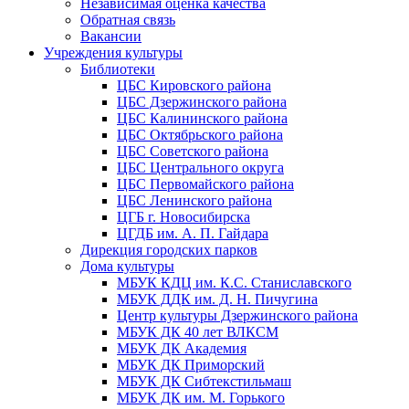
Независимая оценка качества
Обратная связь
Вакансии
Учреждения культуры
Библиотеки
ЦБС Кировского района
ЦБС Дзержинского района
ЦБС Калининского района
ЦБС Октябрьского района
ЦБС Советского района
ЦБС Центрального округа
ЦБС Первомайского района
ЦБС Ленинского района
ЦГБ г. Новосибирска
ЦГДБ им. А. П. Гайдара
Дирекция городских парков
Дома культуры
МБУК КДЦ им. К.С. Станиславского
МБУК ДДК им. Д. Н. Пичугина
Центр культуры Дзержинского района
МБУК ДК 40 лет ВЛКСМ
МБУК ДК Академия
МБУК ДК Приморский
МБУК ДК Сибтекстильмаш
МБУК ДК им. М. Горького