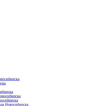
овосибирска
ска
ибирска
Новосибирска
восибирска
ода Новосибирска