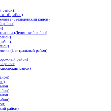
й район)
ожный район)
емьева (Заельцовский район)
й район)
н)
етланова (Ленинский район)
район)
район)
айон)
цепина (Центральный район)
дорожный район)
ий район)
(Кировский район)
айон)
он)
айон)
айон)
район)
район)
он)
кий район)