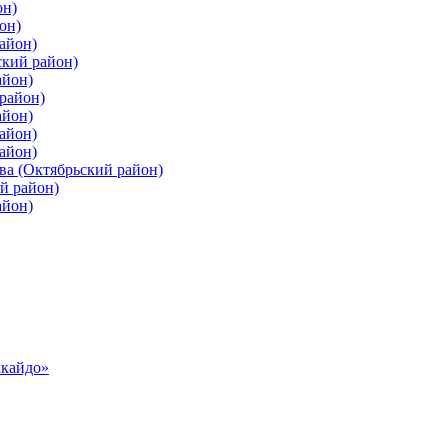
он)
он)
айон)
ский район)
айон)
район)
айон)
айон)
айон)
ва (Октябрьский район)
й район)
айон)
ккайдо»