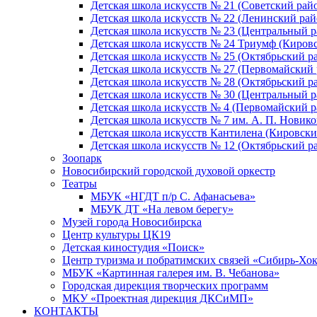
Детская школа искусств № 21 (Советский рай
Детская школа искусств № 22 (Ленинский рай
Детская школа искусств № 23 (Центральный р
Детская школа искусств № 24 Триумф (Киров
Детская школа искусств № 25 (Октябрьский р
Детская школа искусств № 27 (Первомайский 
Детская школа искусств № 28 (Октябрьский р
Детская школа искусств № 30 (Центральный р
Детская школа искусств № 4 (Первомайский р
Детская школа искусств № 7 им. А. П. Новико
Детская школа искусств Кантилена (Кировски
Детская школа искусств № 12 (Октябрьский р
Зоопарк
Новосибирский городской духовой оркестр
Театры
МБУК «НГДТ п/р С. Афанасьева»
МБУК ДТ «На левом берегу»
Музей города Новосибирска
Центр культуры ЦК19
Детская киностудия «Поиск»
Центр туризма и побратимских связей «Сибирь-Хо
МБУК «Картинная галерея им. В. Чебанова»
Городская дирекция творческих программ
МКУ «Проектная дирекция ДКСиМП»
КОНТАКТЫ