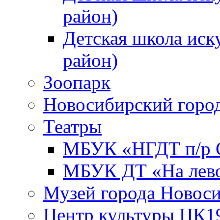
район)
Детская школа иск
район)
Зоопарк
Новосибирский город
Театры
МБУК «НГДТ п/р С
МБУК ДТ «На лево
Музей города Новос
Центр культуры ЦК1