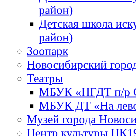
район)
Детская школа иск
район)
Зоопарк
Новосибирский город
Театры
МБУК «НГДТ п/р С
МБУК ДТ «На лево
Музей города Новос
Центр культуры ЦК1