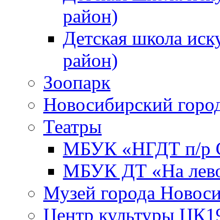
район)
Детская школа иск
район)
Зоопарк
Новосибирский город
Театры
МБУК «НГДТ п/р С
МБУК ДТ «На лево
Музей города Новос
Центр культуры ЦК1