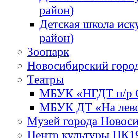
район)
Детская школа иск
район)
Зоопарк
Новосибирский город
Театры
МБУК «НГДТ п/р С
МБУК ДТ «На лево
Музей города Новос
Центр культуры ЦК1