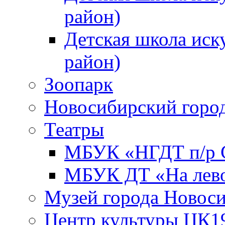
район)
Детская школа иск
район)
Зоопарк
Новосибирский город
Театры
МБУК «НГДТ п/р С
МБУК ДТ «На лево
Музей города Новос
Центр культуры ЦК1