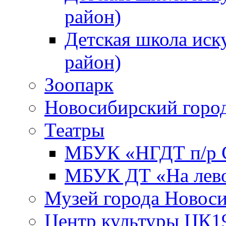
район)
Детская школа иск
район)
Зоопарк
Новосибирский город
Театры
МБУК «НГДТ п/р С
МБУК ДТ «На лево
Музей города Новос
Центр культуры ЦК1