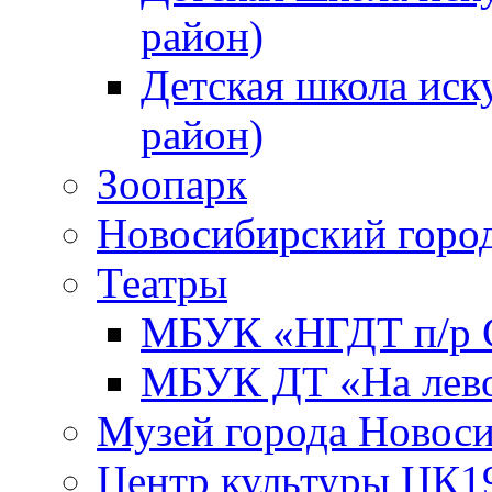
район)
Детская школа иск
район)
Зоопарк
Новосибирский город
Театры
МБУК «НГДТ п/р С
МБУК ДТ «На лево
Музей города Новос
Центр культуры ЦК1