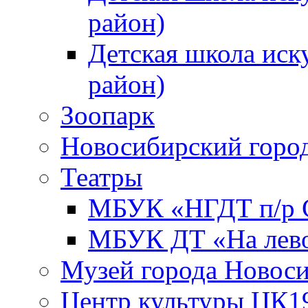
район)
Детская школа иск
район)
Зоопарк
Новосибирский город
Театры
МБУК «НГДТ п/р С
МБУК ДТ «На лево
Музей города Новос
Центр культуры ЦК1