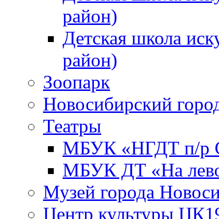
район)
Детская школа иск
район)
Зоопарк
Новосибирский город
Театры
МБУК «НГДТ п/р С
МБУК ДТ «На лево
Музей города Новос
Центр культуры ЦК1