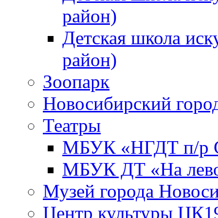
район)
Детская школа иск
район)
Зоопарк
Новосибирский город
Театры
МБУК «НГДТ п/р С
МБУК ДТ «На лево
Музей города Новос
Центр культуры ЦК1