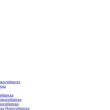
овосибирска
ска
ибирска
Новосибирска
восибирска
ода Новосибирска