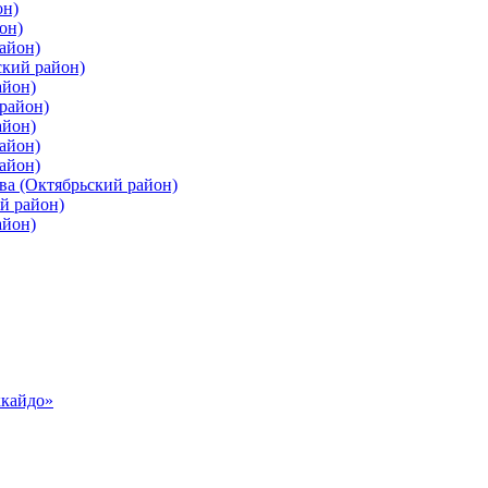
он)
он)
айон)
ский район)
айон)
район)
айон)
айон)
айон)
ва (Октябрьский район)
й район)
айон)
ккайдо»