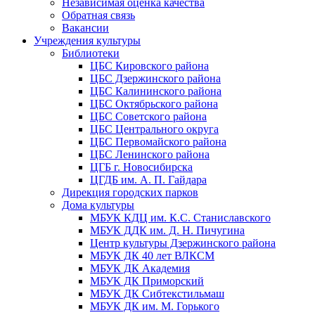
Независимая оценка качества
Обратная связь
Вакансии
Учреждения культуры
Библиотеки
ЦБС Кировского района
ЦБС Дзержинского района
ЦБС Калининского района
ЦБС Октябрьского района
ЦБС Советского района
ЦБС Центрального округа
ЦБС Первомайского района
ЦБС Ленинского района
ЦГБ г. Новосибирска
ЦГДБ им. А. П. Гайдара
Дирекция городских парков
Дома культуры
МБУК КДЦ им. К.С. Станиславского
МБУК ДДК им. Д. Н. Пичугина
Центр культуры Дзержинского района
МБУК ДК 40 лет ВЛКСМ
МБУК ДК Академия
МБУК ДК Приморский
МБУК ДК Сибтекстильмаш
МБУК ДК им. М. Горького