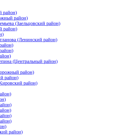
й район)
ожный район)
емьева (Заельцовский район)
й район)
н)
етланова (Ленинский район)
район)
район)
айон)
цепина (Центральный район)
дорожный район)
ий район)
(Кировский район)
айон)
он)
айон)
айон)
район)
район)
он)
кий район)