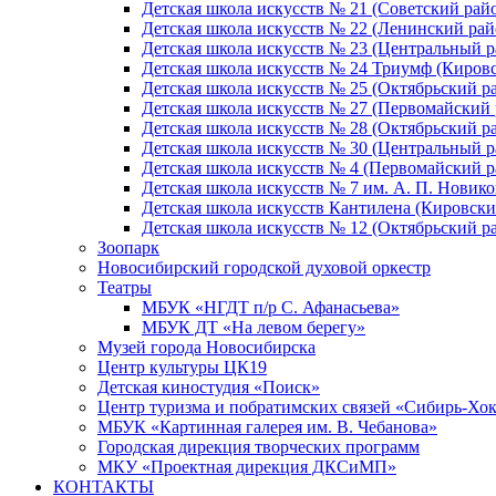
Детская школа искусств № 21 (Советский рай
Детская школа искусств № 22 (Ленинский рай
Детская школа искусств № 23 (Центральный р
Детская школа искусств № 24 Триумф (Киров
Детская школа искусств № 25 (Октябрьский р
Детская школа искусств № 27 (Первомайский 
Детская школа искусств № 28 (Октябрьский р
Детская школа искусств № 30 (Центральный р
Детская школа искусств № 4 (Первомайский р
Детская школа искусств № 7 им. А. П. Новико
Детская школа искусств Кантилена (Кировски
Детская школа искусств № 12 (Октябрьский р
Зоопарк
Новосибирский городской духовой оркестр
Театры
МБУК «НГДТ п/р С. Афанасьева»
МБУК ДТ «На левом берегу»
Музей города Новосибирска
Центр культуры ЦК19
Детская киностудия «Поиск»
Центр туризма и побратимских связей «Сибирь-Хо
МБУК «Картинная галерея им. В. Чебанова»
Городская дирекция творческих программ
МКУ «Проектная дирекция ДКСиМП»
КОНТАКТЫ