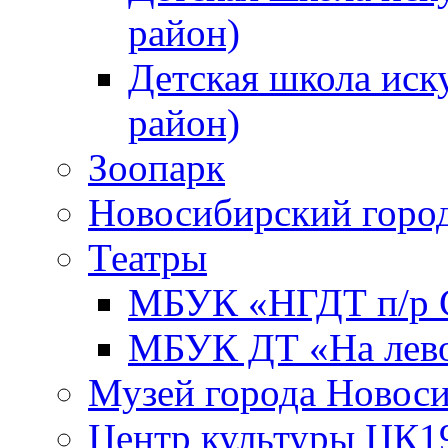
район)
Детская школа иск
район)
Зоопарк
Новосибирский город
Театры
МБУК «НГДТ п/р С
МБУК ДТ «На лево
Музей города Новос
Центр культуры ЦК1