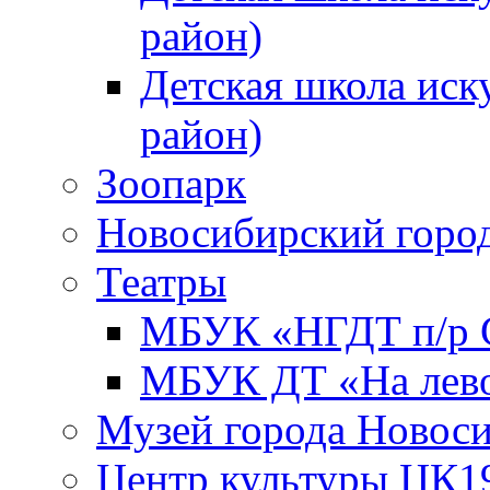
район)
Детская школа иск
район)
Зоопарк
Новосибирский город
Театры
МБУК «НГДТ п/р С
МБУК ДТ «На лево
Музей города Новос
Центр культуры ЦК1