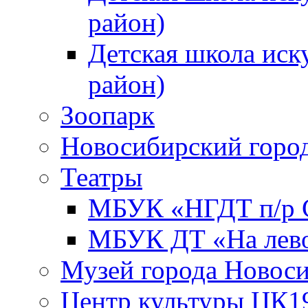
район)
Детская школа иск
район)
Зоопарк
Новосибирский город
Театры
МБУК «НГДТ п/р С
МБУК ДТ «На лево
Музей города Новос
Центр культуры ЦК1