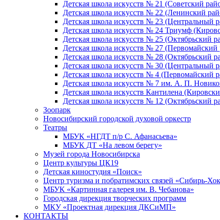
Детская школа искусств № 21 (Советский рай
Детская школа искусств № 22 (Ленинский рай
Детская школа искусств № 23 (Центральный р
Детская школа искусств № 24 Триумф (Киров
Детская школа искусств № 25 (Октябрьский р
Детская школа искусств № 27 (Первомайский 
Детская школа искусств № 28 (Октябрьский р
Детская школа искусств № 30 (Центральный р
Детская школа искусств № 4 (Первомайский р
Детская школа искусств № 7 им. А. П. Новико
Детская школа искусств Кантилена (Кировски
Детская школа искусств № 12 (Октябрьский р
Зоопарк
Новосибирский городской духовой оркестр
Театры
МБУК «НГДТ п/р С. Афанасьева»
МБУК ДТ «На левом берегу»
Музей города Новосибирска
Центр культуры ЦК19
Детская киностудия «Поиск»
Центр туризма и побратимских связей «Сибирь-Хо
МБУК «Картинная галерея им. В. Чебанова»
Городская дирекция творческих программ
МКУ «Проектная дирекция ДКСиМП»
КОНТАКТЫ