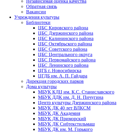
Независимая оценка качества
Обратная связь
Вакансии
Учреждения культуры
Библиотеки
ЦБС Кировского района
ЦБС Дзержинского района
ЦБС Калининского района
ЦБС Октябрьского района
ЦБС Советского района
ЦБС Центрального округа
ЦБС Первомайского района
ЦБС Ленинского района
ЦГБ г. Новосибирска
ЦГДБ им. А. П. Гайдара
Дирекция городских парков
Дома культуры
МБУК КДЦ им. К.С. Станиславского
МБУК ДДК им. Д. Н. Пичугина
Центр культуры Дзержинского района
МБУК ДК 40 лет ВЛКСМ
МБУК ДК Академия
МБУК ДК Приморский
МБУК ДК Сибтекстильмаш
МБУК ДК им. М. Горького