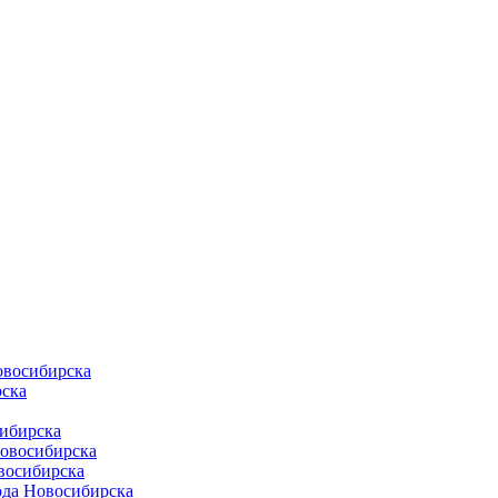
овосибирска
ска
ибирска
Новосибирска
восибирска
ода Новосибирска