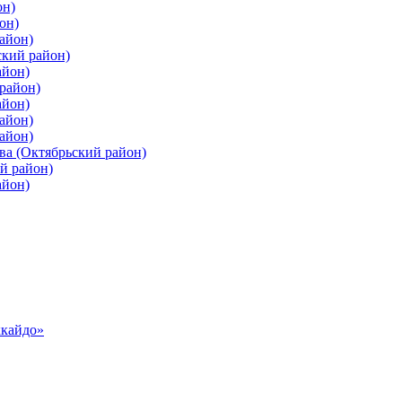
он)
он)
айон)
ский район)
айон)
район)
айон)
айон)
айон)
ва (Октябрьский район)
й район)
айон)
ккайдо»