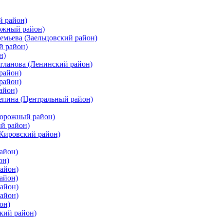
й район)
ожный район)
емьева (Заельцовский район)
й район)
н)
етланова (Ленинский район)
район)
район)
айон)
цепина (Центральный район)
дорожный район)
ий район)
(Кировский район)
айон)
он)
айон)
айон)
район)
район)
он)
кий район)