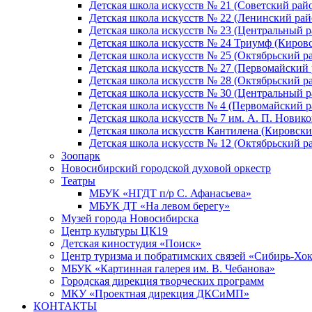
Детская школа искусств № 21 (Советский рай
Детская школа искусств № 22 (Ленинский рай
Детская школа искусств № 23 (Центральный р
Детская школа искусств № 24 Триумф (Киров
Детская школа искусств № 25 (Октябрьский р
Детская школа искусств № 27 (Первомайский 
Детская школа искусств № 28 (Октябрьский р
Детская школа искусств № 30 (Центральный р
Детская школа искусств № 4 (Первомайский р
Детская школа искусств № 7 им. А. П. Новико
Детская школа искусств Кантилена (Кировски
Детская школа искусств № 12 (Октябрьский р
Зоопарк
Новосибирский городской духовой оркестр
Театры
МБУК «НГДТ п/р С. Афанасьева»
МБУК ДТ «На левом берегу»
Музей города Новосибирска
Центр культуры ЦК19
Детская киностудия «Поиск»
Центр туризма и побратимских связей «Сибирь-Хо
МБУК «Картинная галерея им. В. Чебанова»
Городская дирекция творческих программ
МКУ «Проектная дирекция ДКСиМП»
КОНТАКТЫ