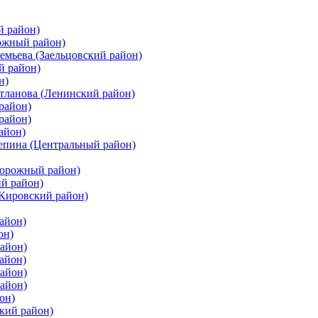
й район)
ожный район)
емьева (Заельцовский район)
й район)
н)
етланова (Ленинский район)
район)
район)
айон)
цепина (Центральный район)
дорожный район)
ий район)
(Кировский район)
айон)
он)
айон)
айон)
район)
район)
он)
кий район)