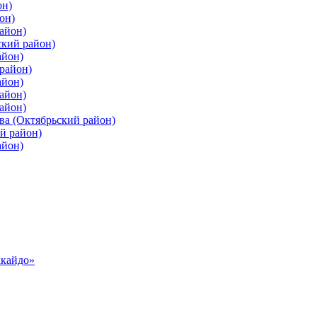
он)
он)
айон)
ский район)
айон)
район)
айон)
айон)
айон)
ва (Октябрьский район)
й район)
айон)
ккайдо»