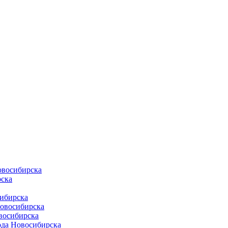
овосибирска
ска
ибирска
Новосибирска
восибирска
ода Новосибирска