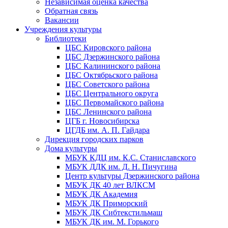
Независимая оценка качества
Обратная связь
Вакансии
Учреждения культуры
Библиотеки
ЦБС Кировского района
ЦБС Дзержинского района
ЦБС Калининского района
ЦБС Октябрьского района
ЦБС Советского района
ЦБС Центрального округа
ЦБС Первомайского района
ЦБС Ленинского района
ЦГБ г. Новосибирска
ЦГДБ им. А. П. Гайдара
Дирекция городских парков
Дома культуры
МБУК КДЦ им. К.С. Станиславского
МБУК ДДК им. Д. Н. Пичугина
Центр культуры Дзержинского района
МБУК ДК 40 лет ВЛКСМ
МБУК ДК Академия
МБУК ДК Приморский
МБУК ДК Сибтекстильмаш
МБУК ДК им. М. Горького