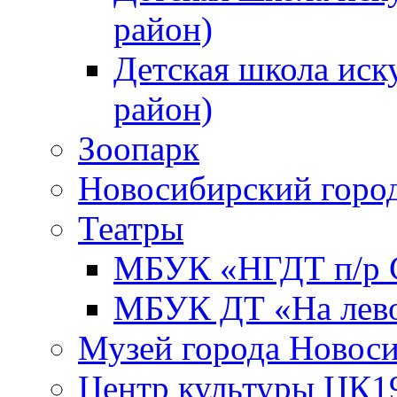
район)
Детская школа иск
район)
Зоопарк
Новосибирский город
Театры
МБУК «НГДТ п/р С
МБУК ДТ «На лево
Музей города Новос
Центр культуры ЦК1