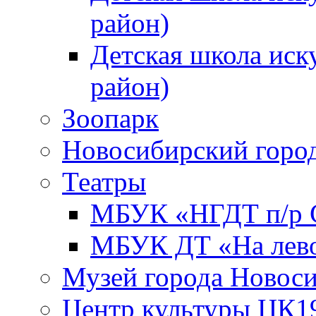
район)
Детская школа иск
район)
Зоопарк
Новосибирский город
Театры
МБУК «НГДТ п/р С
МБУК ДТ «На лево
Музей города Новос
Центр культуры ЦК1