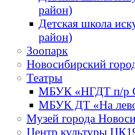
район)
Детская школа иск
район)
Зоопарк
Новосибирский город
Театры
МБУК «НГДТ п/р С
МБУК ДТ «На лево
Музей города Новос
Центр культуры ЦК1