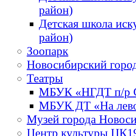
район)
Детская школа иск
район)
Зоопарк
Новосибирский город
Театры
МБУК «НГДТ п/р С
МБУК ДТ «На лево
Музей города Новос
Центр культуры ЦК1