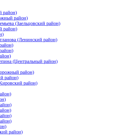
й район)
ожный район)
емьева (Заельцовский район)
й район)
н)
етланова (Ленинский район)
район)
район)
айон)
цепина (Центральный район)
дорожный район)
ий район)
(Кировский район)
айон)
он)
айон)
айон)
район)
район)
он)
кий район)