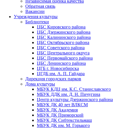
Независимая оценка качества
Обратная связь
Вакансии
Учреждения культуры
Библиотеки
ЦБС Кировского района
ЦБС Дзержинского района
ЦБС Калининского района
ЦБС Октябрьского района
ЦБС Советского района
ЦБС Центрального округа
ЦБС Первомайского района
ЦБС Ленинского района
ЦГБ г. Новосибирска
ЦГДБ им. А. П. Гайдара
Дирекция городских парков
Дома культуры
МБУК КДЦ им. К.С. Станиславского
МБУК ДДК им. Д. Н. Пичугина
Центр культуры Дзержинского района
МБУК ДК 40 лет ВЛКСМ
МБУК ДК Академия
МБУК ДК Приморский
МБУК ДК Сибтекстильмаш
МБУК ДК им. М. Горького