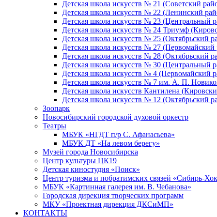
Детская школа искусств № 21 (Советский рай
Детская школа искусств № 22 (Ленинский рай
Детская школа искусств № 23 (Центральный р
Детская школа искусств № 24 Триумф (Киров
Детская школа искусств № 25 (Октябрьский р
Детская школа искусств № 27 (Первомайский 
Детская школа искусств № 28 (Октябрьский р
Детская школа искусств № 30 (Центральный р
Детская школа искусств № 4 (Первомайский р
Детская школа искусств № 7 им. А. П. Новико
Детская школа искусств Кантилена (Кировски
Детская школа искусств № 12 (Октябрьский р
Зоопарк
Новосибирский городской духовой оркестр
Театры
МБУК «НГДТ п/р С. Афанасьева»
МБУК ДТ «На левом берегу»
Музей города Новосибирска
Центр культуры ЦК19
Детская киностудия «Поиск»
Центр туризма и побратимских связей «Сибирь-Хо
МБУК «Картинная галерея им. В. Чебанова»
Городская дирекция творческих программ
МКУ «Проектная дирекция ДКСиМП»
КОНТАКТЫ