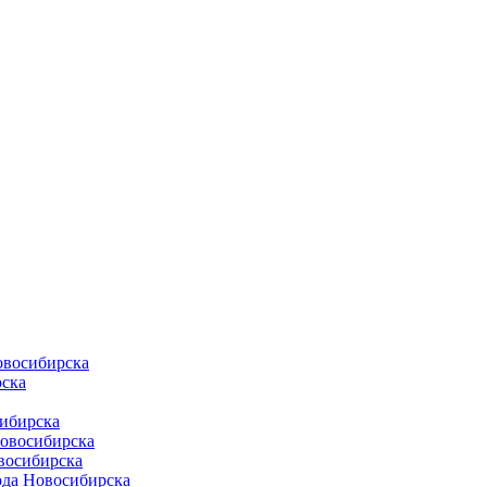
овосибирска
ска
ибирска
Новосибирска
восибирска
ода Новосибирска