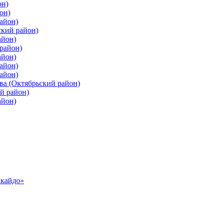
он)
он)
айон)
ский район)
айон)
район)
айон)
айон)
айон)
ва (Октябрьский район)
й район)
айон)
ккайдо»