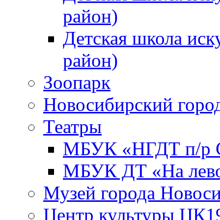
район)
Детская школа иск
район)
Зоопарк
Новосибирский город
Театры
МБУК «НГДТ п/р С
МБУК ДТ «На лево
Музей города Новос
Центр культуры ЦК1