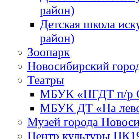
район)
Детская школа иск
район)
Зоопарк
Новосибирский город
Театры
МБУК «НГДТ п/р С
МБУК ДТ «На лево
Музей города Новос
Центр культуры ЦК1