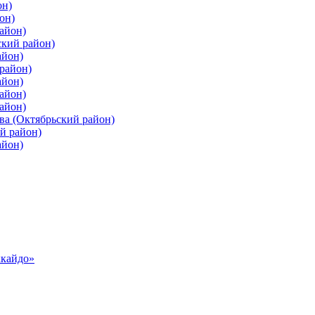
он)
он)
айон)
ский район)
айон)
район)
айон)
айон)
айон)
ва (Октябрьский район)
й район)
айон)
ккайдо»