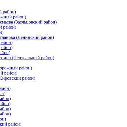
й район)
ожный район)
емьева (Заельцовский район)
й район)
н)
етланова (Ленинский район)
район)
район)
айон)
цепина (Центральный район)
дорожный район)
ий район)
(Кировский район)
айон)
он)
айон)
айон)
район)
район)
он)
кий район)