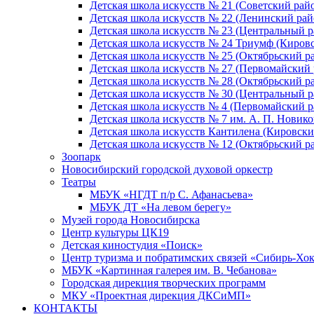
Детская школа искусств № 21 (Советский рай
Детская школа искусств № 22 (Ленинский рай
Детская школа искусств № 23 (Центральный р
Детская школа искусств № 24 Триумф (Киров
Детская школа искусств № 25 (Октябрьский р
Детская школа искусств № 27 (Первомайский 
Детская школа искусств № 28 (Октябрьский р
Детская школа искусств № 30 (Центральный р
Детская школа искусств № 4 (Первомайский р
Детская школа искусств № 7 им. А. П. Новико
Детская школа искусств Кантилена (Кировски
Детская школа искусств № 12 (Октябрьский р
Зоопарк
Новосибирский городской духовой оркестр
Театры
МБУК «НГДТ п/р С. Афанасьева»
МБУК ДТ «На левом берегу»
Музей города Новосибирска
Центр культуры ЦК19
Детская киностудия «Поиск»
Центр туризма и побратимских связей «Сибирь-Хо
МБУК «Картинная галерея им. В. Чебанова»
Городская дирекция творческих программ
МКУ «Проектная дирекция ДКСиМП»
КОНТАКТЫ