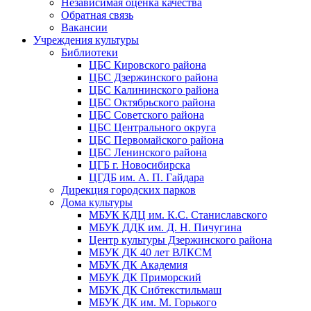
Независимая оценка качества
Обратная связь
Вакансии
Учреждения культуры
Библиотеки
ЦБС Кировского района
ЦБС Дзержинского района
ЦБС Калининского района
ЦБС Октябрьского района
ЦБС Советского района
ЦБС Центрального округа
ЦБС Первомайского района
ЦБС Ленинского района
ЦГБ г. Новосибирска
ЦГДБ им. А. П. Гайдара
Дирекция городских парков
Дома культуры
МБУК КДЦ им. К.С. Станиславского
МБУК ДДК им. Д. Н. Пичугина
Центр культуры Дзержинского района
МБУК ДК 40 лет ВЛКСМ
МБУК ДК Академия
МБУК ДК Приморский
МБУК ДК Сибтекстильмаш
МБУК ДК им. М. Горького