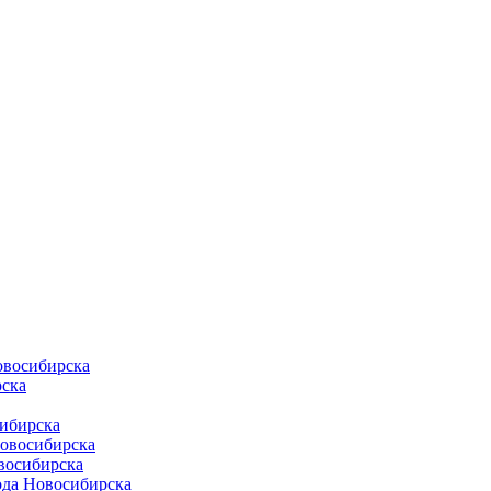
овосибирска
ска
ибирска
Новосибирска
восибирска
ода Новосибирска