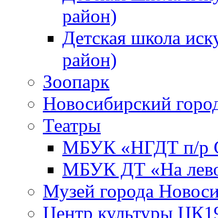
район)
Детская школа иск
район)
Зоопарк
Новосибирский город
Театры
МБУК «НГДТ п/р С
МБУК ДТ «На лево
Музей города Новос
Центр культуры ЦК1