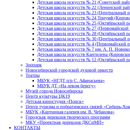
Детская школа искусств № 21 (Советский рай
Детская школа искусств № 22 (Ленинский рай
Детская школа искусств № 23 (Центральный р
Детская школа искусств № 24 Триумф (Киров
Детская школа искусств № 25 (Октябрьский р
Детская школа искусств № 27 (Первомайский 
Детская школа искусств № 28 (Октябрьский р
Детская школа искусств № 30 (Центральный р
Детская школа искусств № 4 (Первомайский р
Детская школа искусств № 7 им. А. П. Новико
Детская школа искусств Кантилена (Кировски
Детская школа искусств № 12 (Октябрьский р
Зоопарк
Новосибирский городской духовой оркестр
Театры
МБУК «НГДТ п/р С. Афанасьева»
МБУК ДТ «На левом берегу»
Музей города Новосибирска
Центр культуры ЦК19
Детская киностудия «Поиск»
Центр туризма и побратимских связей «Сибирь-Хо
МБУК «Картинная галерея им. В. Чебанова»
Городская дирекция творческих программ
МКУ «Проектная дирекция ДКСиМП»
КОНТАКТЫ