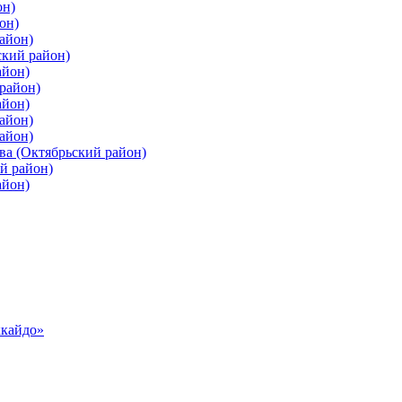
он)
он)
айон)
ский район)
айон)
район)
айон)
айон)
айон)
ва (Октябрьский район)
й район)
айон)
ккайдо»