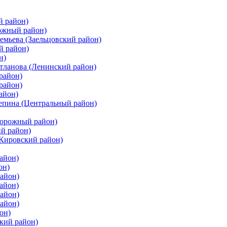
й район)
ожный район)
емьева (Заельцовский район)
й район)
н)
етланова (Ленинский район)
район)
район)
айон)
цепина (Центральный район)
дорожный район)
ий район)
(Кировский район)
айон)
он)
айон)
айон)
район)
район)
он)
кий район)