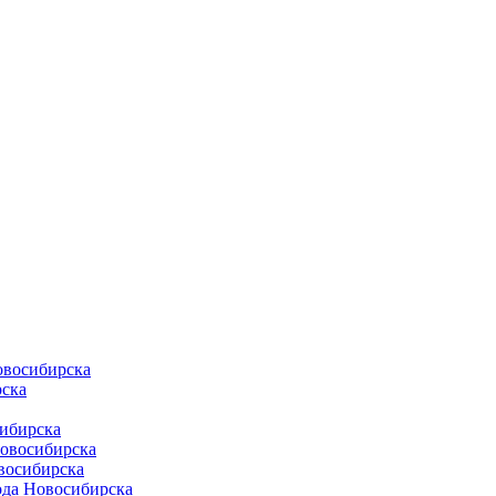
овосибирска
ска
ибирска
Новосибирска
восибирска
ода Новосибирска