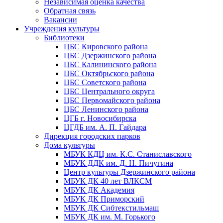
Независимая оценка качества
Обратная связь
Вакансии
Учреждения культуры
Библиотеки
ЦБС Кировского района
ЦБС Дзержинского района
ЦБС Калининского района
ЦБС Октябрьского района
ЦБС Советского района
ЦБС Центрального округа
ЦБС Первомайского района
ЦБС Ленинского района
ЦГБ г. Новосибирска
ЦГДБ им. А. П. Гайдара
Дирекция городских парков
Дома культуры
МБУК КДЦ им. К.С. Станиславского
МБУК ДДК им. Д. Н. Пичугина
Центр культуры Дзержинского района
МБУК ДК 40 лет ВЛКСМ
МБУК ДК Академия
МБУК ДК Приморский
МБУК ДК Сибтекстильмаш
МБУК ДК им. М. Горького