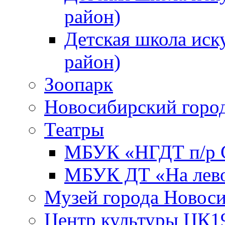
район)
Детская школа иск
район)
Зоопарк
Новосибирский город
Театры
МБУК «НГДТ п/р С
МБУК ДТ «На лево
Музей города Новос
Центр культуры ЦК1