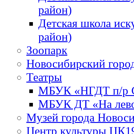
район)
Детская школа иск
район)
Зоопарк
Новосибирский город
Театры
МБУК «НГДТ п/р С
МБУК ДТ «На лево
Музей города Новос
Центр культуры ЦК1