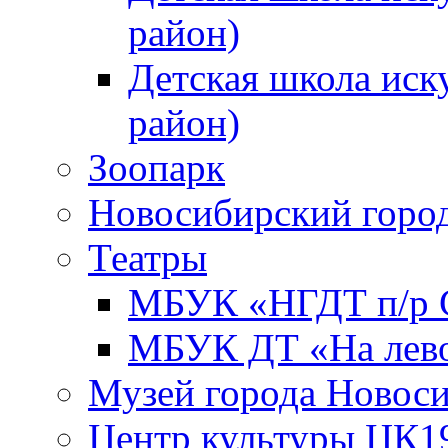
район)
Детская школа иск
район)
Зоопарк
Новосибирский город
Театры
МБУК «НГДТ п/р С
МБУК ДТ «На лево
Музей города Новос
Центр культуры ЦК1