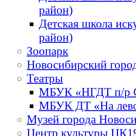
район)
Детская школа иск
район)
Зоопарк
Новосибирский город
Театры
МБУК «НГДТ п/р С
МБУК ДТ «На лево
Музей города Новос
Центр культуры ЦК1