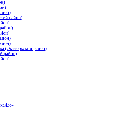
он)
он)
айон)
ский район)
айон)
район)
айон)
айон)
айон)
ва (Октябрьский район)
й район)
айон)
ккайдо»