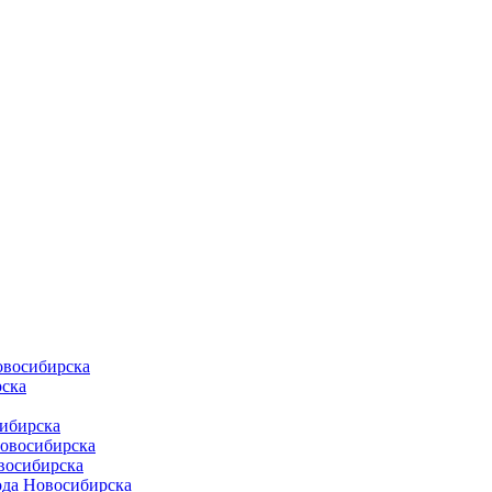
овосибирска
ска
ибирска
Новосибирска
восибирска
ода Новосибирска