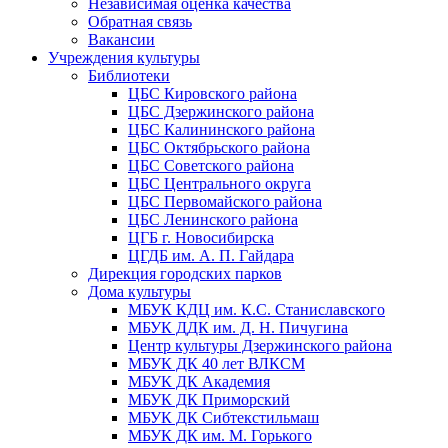
Независимая оценка качества
Обратная связь
Вакансии
Учреждения культуры
Библиотеки
ЦБС Кировского района
ЦБС Дзержинского района
ЦБС Калининского района
ЦБС Октябрьского района
ЦБС Советского района
ЦБС Центрального округа
ЦБС Первомайского района
ЦБС Ленинского района
ЦГБ г. Новосибирска
ЦГДБ им. А. П. Гайдара
Дирекция городских парков
Дома культуры
МБУК КДЦ им. К.С. Станиславского
МБУК ДДК им. Д. Н. Пичугина
Центр культуры Дзержинского района
МБУК ДК 40 лет ВЛКСМ
МБУК ДК Академия
МБУК ДК Приморский
МБУК ДК Сибтекстильмаш
МБУК ДК им. М. Горького