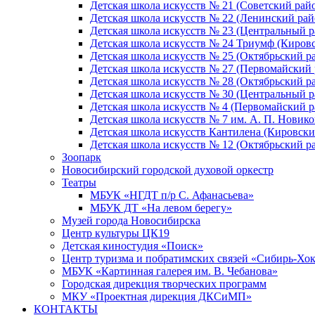
Детская школа искусств № 21 (Советский рай
Детская школа искусств № 22 (Ленинский рай
Детская школа искусств № 23 (Центральный р
Детская школа искусств № 24 Триумф (Киров
Детская школа искусств № 25 (Октябрьский р
Детская школа искусств № 27 (Первомайский 
Детская школа искусств № 28 (Октябрьский р
Детская школа искусств № 30 (Центральный р
Детская школа искусств № 4 (Первомайский р
Детская школа искусств № 7 им. А. П. Новико
Детская школа искусств Кантилена (Кировски
Детская школа искусств № 12 (Октябрьский р
Зоопарк
Новосибирский городской духовой оркестр
Театры
МБУК «НГДТ п/р С. Афанасьева»
МБУК ДТ «На левом берегу»
Музей города Новосибирска
Центр культуры ЦК19
Детская киностудия «Поиск»
Центр туризма и побратимских связей «Сибирь-Хо
МБУК «Картинная галерея им. В. Чебанова»
Городская дирекция творческих программ
МКУ «Проектная дирекция ДКСиМП»
КОНТАКТЫ