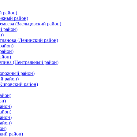
й район)
ожный район)
емьева (Заельцовский район)
й район)
н)
етланова (Ленинский район)
район)
район)
айон)
цепина (Центральный район)
дорожный район)
ий район)
(Кировский район)
айон)
он)
айон)
айон)
район)
район)
он)
кий район)