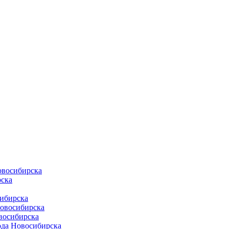
овосибирска
ска
ибирска
Новосибирска
восибирска
ода Новосибирска