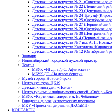
Детская школа искусств № 21 (Советский рай
Детская школа искусств № 22 (Ленинский рай
Детская школа искусств № 23 (Центральный р
Детская школа искусств № 24 Триумф (Киров
Детская школа искусств № 25 (Октябрьский р
Детская школа искусств № 27 (Первомайский 
Детская школа искусств № 28 (Октябрьский р
Детская школа искусств № 30 (Центральный р
Детская школа искусств № 4 (Первомайский р
Детская школа искусств № 7 им. А. П. Новико
Детская школа искусств Кантилена (Кировски
Детская школа искусств № 12 (Октябрьский р
Зоопарк
Новосибирский городской духовой оркестр
Театры
МБУК «НГДТ п/р С. Афанасьева»
МБУК ДТ «На левом берегу»
Музей города Новосибирска
Центр культуры ЦК19
Детская киностудия «Поиск»
Центр туризма и побратимских связей «Сибирь-Хо
МБУК «Картинная галерея им. В. Чебанова»
Городская дирекция творческих программ
МКУ «Проектная дирекция ДКСиМП»
КОНТАКТЫ