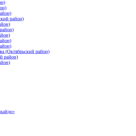
он)
он)
айон)
ский район)
айон)
район)
айон)
айон)
айон)
ва (Октябрьский район)
й район)
айон)
ккайдо»