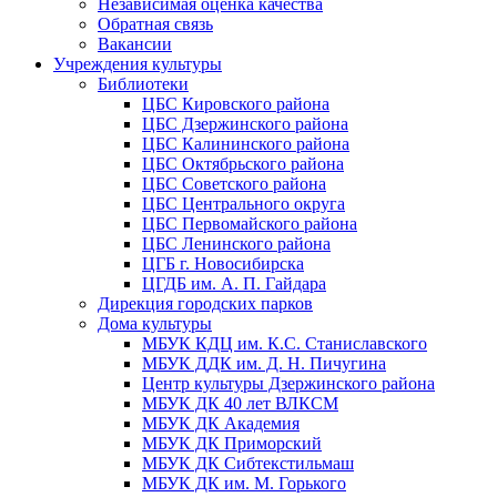
Независимая оценка качества
Обратная связь
Вакансии
Учреждения культуры
Библиотеки
ЦБС Кировского района
ЦБС Дзержинского района
ЦБС Калининского района
ЦБС Октябрьского района
ЦБС Советского района
ЦБС Центрального округа
ЦБС Первомайского района
ЦБС Ленинского района
ЦГБ г. Новосибирска
ЦГДБ им. А. П. Гайдара
Дирекция городских парков
Дома культуры
МБУК КДЦ им. К.С. Станиславского
МБУК ДДК им. Д. Н. Пичугина
Центр культуры Дзержинского района
МБУК ДК 40 лет ВЛКСМ
МБУК ДК Академия
МБУК ДК Приморский
МБУК ДК Сибтекстильмаш
МБУК ДК им. М. Горького