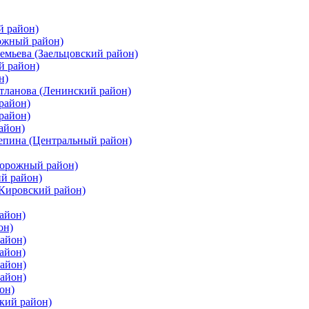
й район)
ожный район)
емьева (Заельцовский район)
й район)
н)
етланова (Ленинский район)
район)
район)
айон)
цепина (Центральный район)
дорожный район)
ий район)
(Кировский район)
айон)
он)
айон)
айон)
район)
район)
он)
кий район)