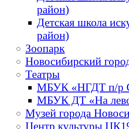
район)
Детская школа иск
район)
Зоопарк
Новосибирский город
Театры
МБУК «НГДТ п/р С
МБУК ДТ «На лево
Музей города Новос
Центр культуры ЦК1