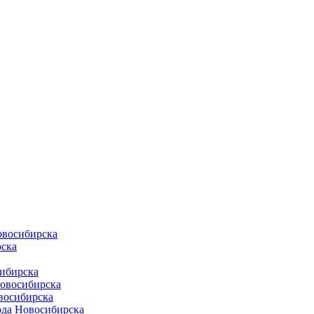
овосибирска
ска
ибирска
Новосибирска
восибирска
ода Новосибирска