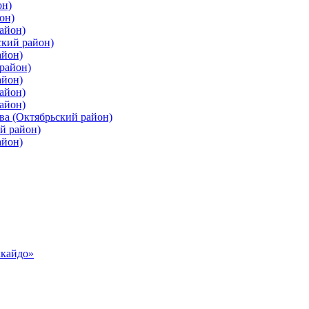
он)
он)
айон)
ский район)
айон)
район)
айон)
айон)
айон)
ва (Октябрьский район)
й район)
айон)
ккайдо»