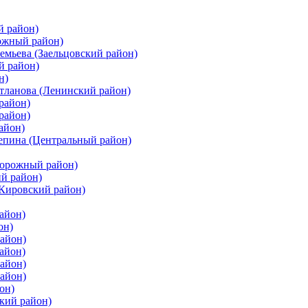
й район)
ожный район)
емьева (Заельцовский район)
й район)
н)
етланова (Ленинский район)
район)
район)
айон)
цепина (Центральный район)
дорожный район)
ий район)
(Кировский район)
айон)
он)
айон)
айон)
район)
район)
он)
кий район)