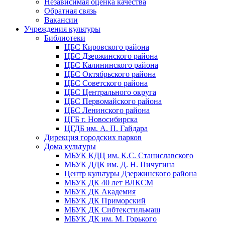
Независимая оценка качества
Обратная связь
Вакансии
Учреждения культуры
Библиотеки
ЦБС Кировского района
ЦБС Дзержинского района
ЦБС Калининского района
ЦБС Октябрьского района
ЦБС Советского района
ЦБС Центрального округа
ЦБС Первомайского района
ЦБС Ленинского района
ЦГБ г. Новосибирска
ЦГДБ им. А. П. Гайдара
Дирекция городских парков
Дома культуры
МБУК КДЦ им. К.С. Станиславского
МБУК ДДК им. Д. Н. Пичугина
Центр культуры Дзержинского района
МБУК ДК 40 лет ВЛКСМ
МБУК ДК Академия
МБУК ДК Приморский
МБУК ДК Сибтекстильмаш
МБУК ДК им. М. Горького