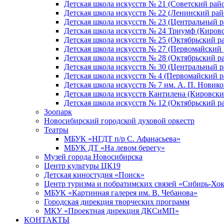
Детская школа искусств № 21 (Советский рай
Детская школа искусств № 22 (Ленинский рай
Детская школа искусств № 23 (Центральный р
Детская школа искусств № 24 Триумф (Киров
Детская школа искусств № 25 (Октябрьский р
Детская школа искусств № 27 (Первомайский 
Детская школа искусств № 28 (Октябрьский р
Детская школа искусств № 30 (Центральный р
Детская школа искусств № 4 (Первомайский р
Детская школа искусств № 7 им. А. П. Новико
Детская школа искусств Кантилена (Кировски
Детская школа искусств № 12 (Октябрьский р
Зоопарк
Новосибирский городской духовой оркестр
Театры
МБУК «НГДТ п/р С. Афанасьева»
МБУК ДТ «На левом берегу»
Музей города Новосибирска
Центр культуры ЦК19
Детская киностудия «Поиск»
Центр туризма и побратимских связей «Сибирь-Хо
МБУК «Картинная галерея им. В. Чебанова»
Городская дирекция творческих программ
МКУ «Проектная дирекция ДКСиМП»
КОНТАКТЫ