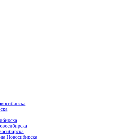
овосибирска
ска
ибирска
Новосибирска
восибирска
ода Новосибирска