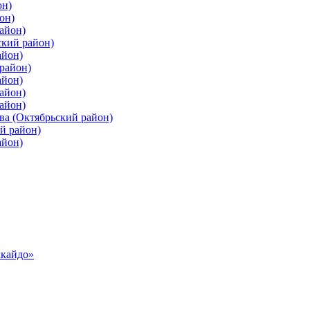
он)
он)
айон)
ский район)
айон)
район)
айон)
айон)
айон)
ва (Октябрьский район)
й район)
айон)
ккайдо»