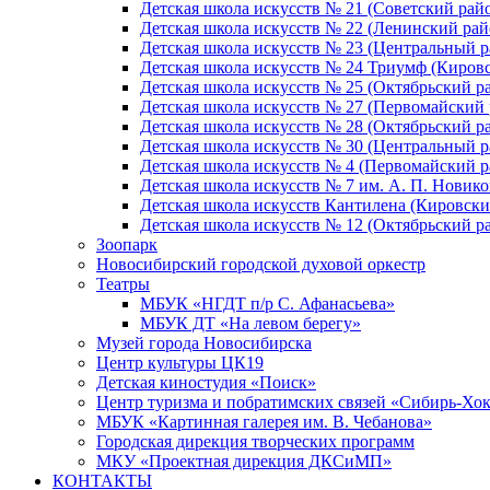
Детская школа искусств № 21 (Советский рай
Детская школа искусств № 22 (Ленинский рай
Детская школа искусств № 23 (Центральный р
Детская школа искусств № 24 Триумф (Киров
Детская школа искусств № 25 (Октябрьский р
Детская школа искусств № 27 (Первомайский 
Детская школа искусств № 28 (Октябрьский р
Детская школа искусств № 30 (Центральный р
Детская школа искусств № 4 (Первомайский р
Детская школа искусств № 7 им. А. П. Новико
Детская школа искусств Кантилена (Кировски
Детская школа искусств № 12 (Октябрьский р
Зоопарк
Новосибирский городской духовой оркестр
Театры
МБУК «НГДТ п/р С. Афанасьева»
МБУК ДТ «На левом берегу»
Музей города Новосибирска
Центр культуры ЦК19
Детская киностудия «Поиск»
Центр туризма и побратимских связей «Сибирь-Хо
МБУК «Картинная галерея им. В. Чебанова»
Городская дирекция творческих программ
МКУ «Проектная дирекция ДКСиМП»
КОНТАКТЫ