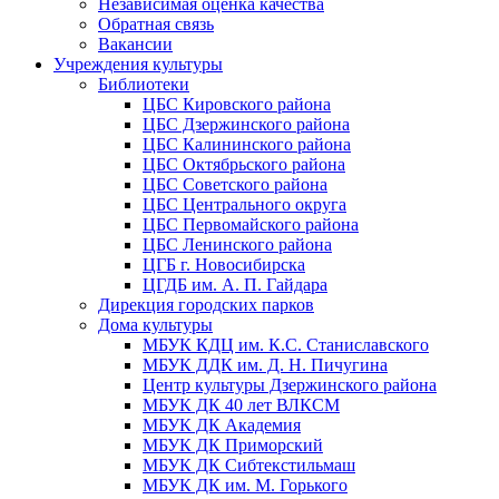
Независимая оценка качества
Обратная связь
Вакансии
Учреждения культуры
Библиотеки
ЦБС Кировского района
ЦБС Дзержинского района
ЦБС Калининского района
ЦБС Октябрьского района
ЦБС Советского района
ЦБС Центрального округа
ЦБС Первомайского района
ЦБС Ленинского района
ЦГБ г. Новосибирска
ЦГДБ им. А. П. Гайдара
Дирекция городских парков
Дома культуры
МБУК КДЦ им. К.С. Станиславского
МБУК ДДК им. Д. Н. Пичугина
Центр культуры Дзержинского района
МБУК ДК 40 лет ВЛКСМ
МБУК ДК Академия
МБУК ДК Приморский
МБУК ДК Сибтекстильмаш
МБУК ДК им. М. Горького