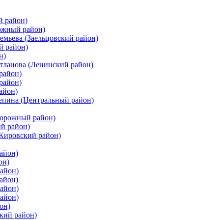
й район)
ожный район)
емьева (Заельцовский район)
й район)
н)
етланова (Ленинский район)
район)
район)
айон)
цепина (Центральный район)
дорожный район)
ий район)
(Кировский район)
айон)
он)
айон)
айон)
район)
район)
он)
кий район)