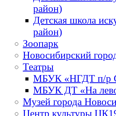
район)
Детская школа иск
район)
Зоопарк
Новосибирский город
Театры
МБУК «НГДТ п/р С
МБУК ДТ «На лево
Музей города Новос
Центр культуры ЦК1