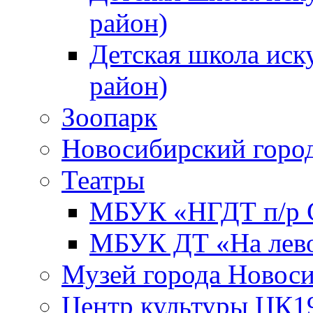
район)
Детская школа иск
район)
Зоопарк
Новосибирский город
Театры
МБУК «НГДТ п/р С
МБУК ДТ «На лево
Музей города Новос
Центр культуры ЦК1