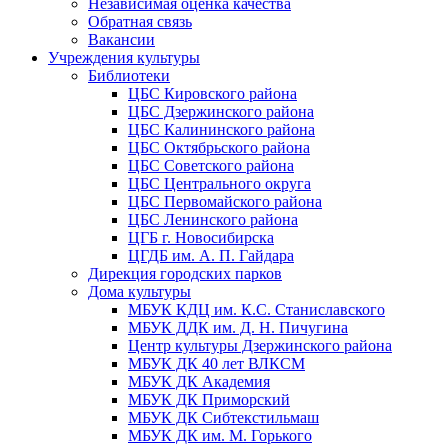
Независимая оценка качества
Обратная связь
Вакансии
Учреждения культуры
Библиотеки
ЦБС Кировского района
ЦБС Дзержинского района
ЦБС Калининского района
ЦБС Октябрьского района
ЦБС Советского района
ЦБС Центрального округа
ЦБС Первомайского района
ЦБС Ленинского района
ЦГБ г. Новосибирска
ЦГДБ им. А. П. Гайдара
Дирекция городских парков
Дома культуры
МБУК КДЦ им. К.С. Станиславского
МБУК ДДК им. Д. Н. Пичугина
Центр культуры Дзержинского района
МБУК ДК 40 лет ВЛКСМ
МБУК ДК Академия
МБУК ДК Приморский
МБУК ДК Сибтекстильмаш
МБУК ДК им. М. Горького