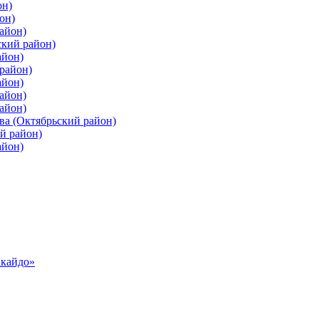
он)
он)
айон)
ский район)
айон)
район)
айон)
айон)
айон)
ва (Октябрьский район)
й район)
айон)
ккайдо»