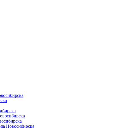
овосибирска
ска
ибирска
Новосибирска
восибирска
ода Новосибирска