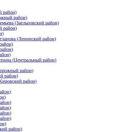
й район)
ожный район)
емьева (Заельцовский район)
й район)
н)
етланова (Ленинский район)
район)
район)
айон)
цепина (Центральный район)
дорожный район)
ий район)
(Кировский район)
айон)
он)
айон)
айон)
район)
район)
он)
кий район)