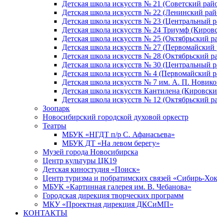
Детская школа искусств № 21 (Советский рай
Детская школа искусств № 22 (Ленинский рай
Детская школа искусств № 23 (Центральный р
Детская школа искусств № 24 Триумф (Киров
Детская школа искусств № 25 (Октябрьский р
Детская школа искусств № 27 (Первомайский 
Детская школа искусств № 28 (Октябрьский р
Детская школа искусств № 30 (Центральный р
Детская школа искусств № 4 (Первомайский р
Детская школа искусств № 7 им. А. П. Новико
Детская школа искусств Кантилена (Кировски
Детская школа искусств № 12 (Октябрьский р
Зоопарк
Новосибирский городской духовой оркестр
Театры
МБУК «НГДТ п/р С. Афанасьева»
МБУК ДТ «На левом берегу»
Музей города Новосибирска
Центр культуры ЦК19
Детская киностудия «Поиск»
Центр туризма и побратимских связей «Сибирь-Хо
МБУК «Картинная галерея им. В. Чебанова»
Городская дирекция творческих программ
МКУ «Проектная дирекция ДКСиМП»
КОНТАКТЫ