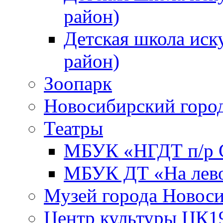
район)
Детская школа иск
район)
Зоопарк
Новосибирский город
Театры
МБУК «НГДТ п/р С
МБУК ДТ «На лево
Музей города Новос
Центр культуры ЦК1