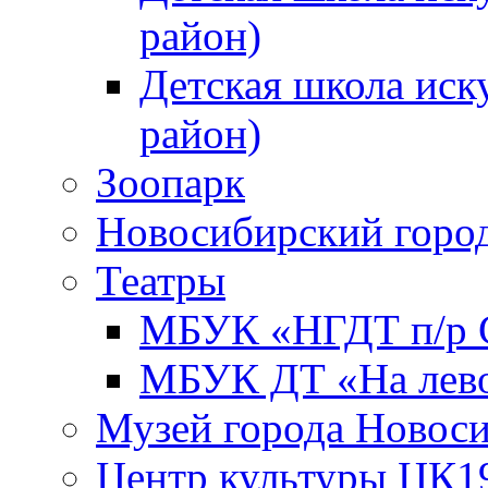
район)
Детская школа иск
район)
Зоопарк
Новосибирский город
Театры
МБУК «НГДТ п/р С
МБУК ДТ «На лево
Музей города Новос
Центр культуры ЦК1